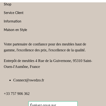
soirées ou repas au bar. ➡️ Les tabourets avec pieds repose‑pieds
(intérieur/extérieur) : Métal (acier, fer) : très robuste et moderne,
Shop
améliorent aussi le confort général.
facile à entretenir. Bois massif : look chaleureux et traditionnel,
Service Client
adapté aux cuisines et bars à domicile. Revêtement simili‑cuir ou
tissu : esthétique confortable, mais nécessite parfois plus
Information
d’entretien. Plastique/PP : léger, simple à nettoyer et souvent
imperméable (idéal pour extérieur/design coloré).
Maison en Style
Votre partenaire de confiance pour des meubles haut de
gamme, l'excellence des prix, l'excellence de la qualité.
Entrepôt de meubles 4 Rue de la Guivernone, 95310 Saint-
Ouen-l'Aumône, France
Politique de confidentialité
Politique de remboursement
Connect@swedzo.fr
Conditions d’utilisation
Politique d’expédition
+33 757 906 362
Coordonnées
Mentions légales