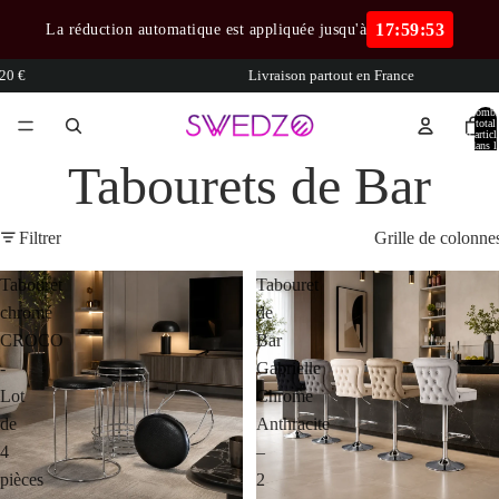
17:59:52
La réduction automatique est appliquée jusqu'à
Livraison partout en France
Nombr
total
d’articl
dans l
panier:
Tabourets de Bar
Filtrer
Grille de colonne
Tabouret
Tabouret
chromé
de
CROCO
Bar
-
Gabrielle
Lot
Chrome
de
Anthracite
4
–
pièces
2