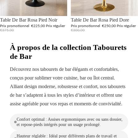
Promotion
Promotion
Table De Bar Rosa Pied Noir
Table De Bar Rosa Pied Dore
Prix promotionnel
€225,00
Prix régulier
Prix promotionnel
€250,00
Prix régulier
€375,00
€300,00
À propos de la collection Tabourets
de Bar
Découvrez nos tabourets de bar élégants et confortables,
conçus pour sublimer votre cuisine, bar ou îlot central.
Alliant design moderne, robustesse et confort, nos tabourets
de bar s’adaptent à tous les styles d’intérieur et offrent une
assise agréable pour vos repas et moments de convivialité.
Confort optimal : Assises ergonomiques avec ou sans dossier,
et repose-pieds intégrés pour un usage prolongé.
Hauteur réglable : Idéal pour différents plans de travail et