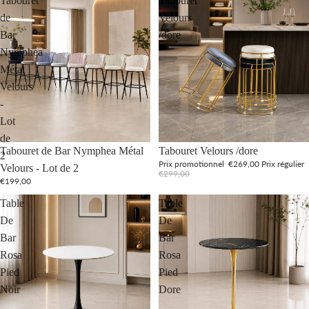
Tabouret
Tabouret
de
Velours
Bar
/dore
Nymphea
Métal
Velours
-
Lot
de
Promotion
Tabouret de Bar Nymphea Métal
Tabouret Velours /dore
2
Prix promotionnel
€269,00
Prix régulier
Velours - Lot de 2
€299,00
€199,00
Table
Table
De
De
Bar
Bar
Rosa
Rosa
Pied
Pied
Noir
Dore