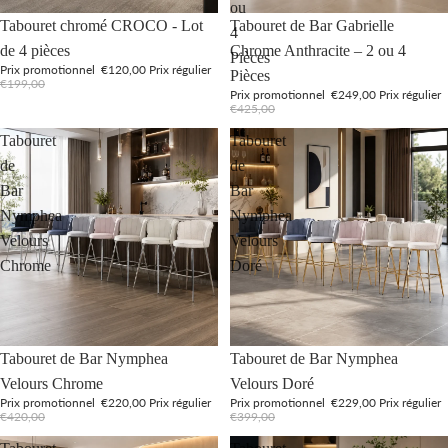
ou
Promotion
Promotion
Tabouret chromé CROCO - Lot
Tabouret de Bar Gabrielle
4
de 4 pièces
Chrome Anthracite – 2 ou 4
Pièces
Prix promotionnel
€120,00
Prix régulier
Pièces
€199,00
Prix promotionnel
€249,00
Prix régulier
€425,00
Tabouret
Tabouret
de
de
Bar
Bar
Nymphea
Nymphea
Velours
Velours
Chrome
Doré
Promotion
Promotion
Tabouret de Bar Nymphea
Tabouret de Bar Nymphea
Velours Chrome
Velours Doré
Prix promotionnel
€220,00
Prix régulier
Prix promotionnel
€229,00
Prix régulier
€420,00
€399,00