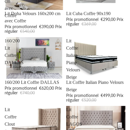
cm
avec
Promotion
Promotion
Lit Doha Velours 160x200 cm
Lit Cuba Coffre 90x190
Coffre
Prix promotionnel
€290,00
Prix
avec Coffre
régulier
€369,00
Prix promotionnel
€390,00
Prix
régulier
€540,00
160/200
Lit
Lit
Coffre
Coffre
Italian
DALLAS
Piano
Velours
Beige
Promotion
Promotion
160/200 Lit Coffre DALLAS
Lit Coffre Italian Piano Velours
Prix promotionnel
€620,00
Prix
Beige
régulier
€740,00
Prix promotionnel
€499,00
Prix
régulier
€520,00
Lit
Lit
Coffre
Coffre
Clout
LAGOS