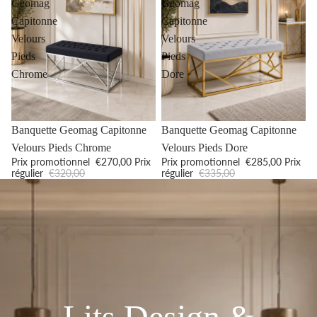
Geomag
Geomag
Capitonne
Capitonne
Velours
Velours
Pieds
Pieds
Chrome
Dore
Promotion
Promotion
Banquette Geomag Capitonne
Banquette Geomag Capitonne
Velours Pieds Chrome
Velours Pieds Dore
Prix promotionnel
€270,00
Prix
Prix promotionnel
€285,00
Prix
régulier
€320,00
régulier
€335,00
Lits Design &