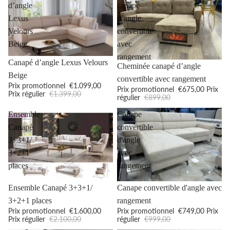
d’angle
canapé
Lexus
d’angle
Velours
convertible
Beige
avec
rangement
Promotion
Canapé d’angle Lexus Velours
Promotion
Cheminée canapé d’angle
Beige
convertible avec rangement
Prix promotionnel
€1.099,00
Prix promotionnel
€675,00
Prix
Prix régulier
€1.399,00
régulier
€899,00
Ensemble
Canape
Canapé
convertible
3+3+1/
d'angle
3+2+1
avec
places
rangement
Promotion
Promotion
Ensemble Canapé 3+3+1/
Canape convertible d'angle avec
3+2+1 places
rangement
Prix promotionnel
€1.600,00
Prix promotionnel
€749,00
Prix
Prix régulier
€2.100,00
régulier
€999,00