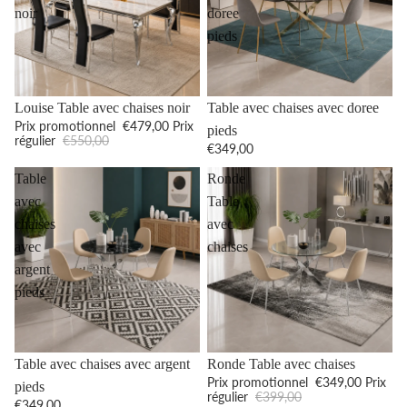
noir
doree
pieds
Promotion
Louise Table avec chaises noir
Table avec chaises avec doree
Prix promotionnel
€479,00
Prix
pieds
régulier
€550,00
€349,00
Table
Ronde
avec
Table
chaises
avec
avec
chaises
argent
pieds
Promotion
Table avec chaises avec argent
Ronde Table avec chaises
Prix promotionnel
€349,00
Prix
pieds
régulier
€399,00
€349,00