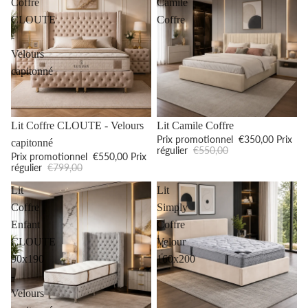
Coffre
Camile
CLOUTE
Coffre
-
Velours
capitonné
Promotion
Promotion
Lit Coffre CLOUTE - Velours
Lit Camile Coffre
Prix promotionnel
€350,00
Prix
capitonné
régulier
€550,00
Prix promotionnel
€550,00
Prix
régulier
€799,00
Lit
Lit
Coffre
Simply
Enfant
Coffre
CLOUTE
Velour
90x190
160x200
-
Velours