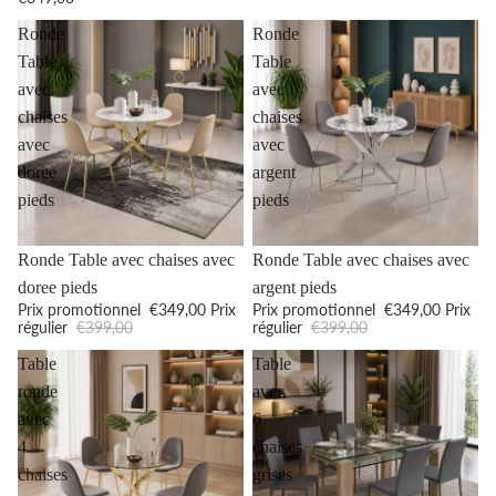
Ronde
Ronde
Table
Table
avec
avec
chaises
chaises
avec
avec
doree
argent
pieds
pieds
Promotion
Promotion
Ronde Table avec chaises avec
Ronde Table avec chaises avec
doree pieds
argent pieds
Prix promotionnel
€349,00
Prix
Prix promotionnel
€349,00
Prix
régulier
€399,00
régulier
€399,00
Table
Table
ronde
avec
avec
6
4
chaises
chaises
grises