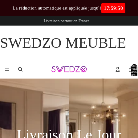
17:59:46
La réduction automatique est appliquée jusqu'à
Livraison partout en France
••Achetez maint
SWEDZO MEUBLE
Nombr
total
d’articl
dans l
panier:
Livraison Le Jour