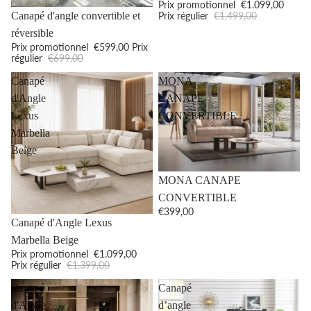
Prix promotionnel
€1.099,00
Promotion
Prix régulier
€1.499,00
Canapé d'angle convertible et
réversible
Prix promotionnel
€599,00
Prix
régulier
€699,00
Canapé
MONA
d'Angle
CANAPE
Lexus
CONVERTIBLE
Marbella
Beige
MONA CANAPE
CONVERTIBLE
€399,00
Promotion
Canapé d'Angle Lexus
Marbella Beige
Prix promotionnel
€1.099,00
Prix régulier
€1.399,00
Canapé
Canapé
d'Angle
d’angle