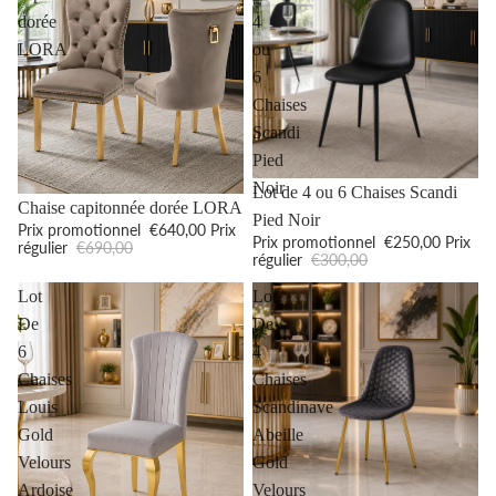
dorée
4
LORA
ou
6
Chaises
Scandi
Pied
Noir
Promotion
Lot de 4 ou 6 Chaises Scandi
Promotion
Chaise capitonnée dorée LORA
Pied Noir
Prix promotionnel
€640,00
Prix
Prix promotionnel
€250,00
Prix
régulier
€690,00
régulier
€300,00
Lot
Lot
De
De
6
4
Chaises
Chaises
Louis
Scandinave
Gold
Abeille
Velours
Gold
Ardoise
Velours