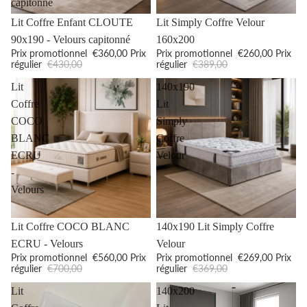
capitonné
Promotion
Promotion
Lit Coffre Enfant CLOUTE
Lit Simply Coffre Velour
90x190 - Velours capitonné
160x200
Prix promotionnel
€360,00
Prix
Prix promotionnel
€260,00
Prix
régulier
€430,00
régulier
€389,00
Lit
140x190
Coffre
Lit
COCO
Simply
BLANC
Coffre
ECRU
Velour
-
Velours
Promotion
Promotion
Lit Coffre COCO BLANC
140x190 Lit Simply Coffre
ECRU - Velours
Velour
Prix promotionnel
€560,00
Prix
Prix promotionnel
€269,00
Prix
régulier
€700,00
régulier
€369,00
Lit
140x200