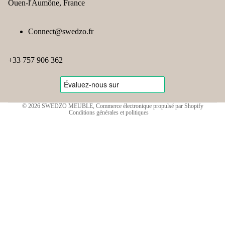
Ouen-l'Aumône, France
Politique de confidentialité
Politique de remboursement
Connect@swedzo.fr
Conditions d’utilisation
Politique d’expédition
+33 757 906 362
Coordonnées
Mentions légales
Conditions générales de vente
© 2026
SWEDZO MEUBLE
,
Commerce électronique propulsé par Shopify
Conditions générales et politiques