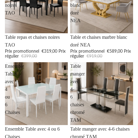
noires
blanc
TAO
doré
NEA
Promotion
Promotion
Table repas et chaises noires
Table et chaises marbre blanc
TAO
doré NEA
Prix promotionnel
€319,00
Prix
Prix promotionnel
€589,00
Prix
régulier
€399,00
régulier
€919,00
Ensemble
Table
Table
manger
avec
avec
4
4-
ou
6
6
chaises
Chaises
chromé
TAM
Promotion
Promotion
Ensemble Table avec 4 ou 6
Table manger avec 4-6 chaises
Chaises
chromé TAM