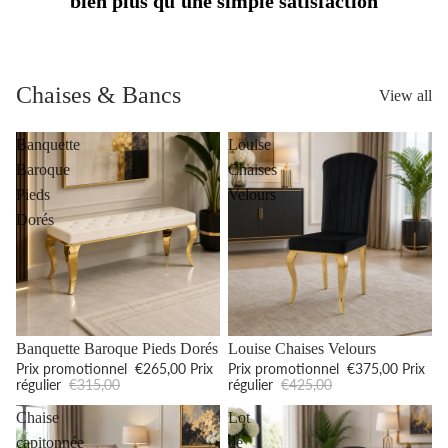
bien plus qu'une simple satisfaction
Chaises & Bancs
View all
Banquette
Louise
Baroque
Chaises
Pieds
Velours
Dorés
Promotion
Promotion
Banquette Baroque Pieds Dorés
Louise Chaises Velours
Prix promotionnel
€265,00
Prix
Prix promotionnel
€375,00
Prix
régulier
€315,00
régulier
€425,00
Chaise
Lot
capitonnée
de