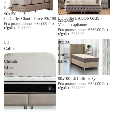
1
GRIS
Place
-
90x190
Velours
Promotion
Promotion
Lit Coffre LAGOS GRIS -
Lit Coffre Clout 1 Place 90x190
capitonné
Prix promotionnel
€359,00
Prix
Velours capitonné
régulier
€499,00
Prix promotionnel
€570,00
Prix
régulier
€699,00
Lit
90x190
Coffre
Lit
Jade
Coffre
Chenille
tokyo
Blanc
Cassé
Promotion
90x190 Lit Coffre tokyo
Prix promotionnel
€329,00
Prix
régulier
€399,00