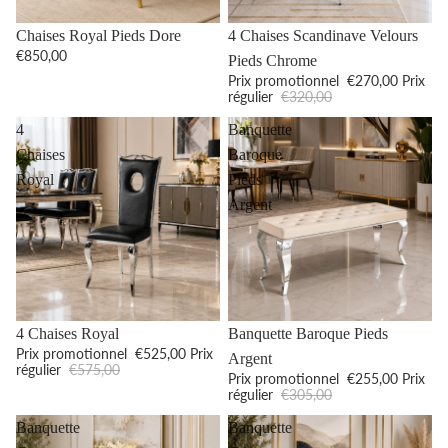
Promotion
Promotion
Chaises Royal Pieds Dore
4 Chaises Scandinave Velours
€850,00
Pieds Chrome
Prix promotionnel
€270,00
Prix
régulier
€320,00
4
Banquette
Chaises
Baroque
Royal
Pieds
Argent
Promotion
Promotion
4 Chaises Royal
Banquette Baroque Pieds
Prix promotionnel
€525,00
Prix
Argent
régulier
€575,00
Prix promotionnel
€255,00
Prix
régulier
€305,00
Banquette
Banquette