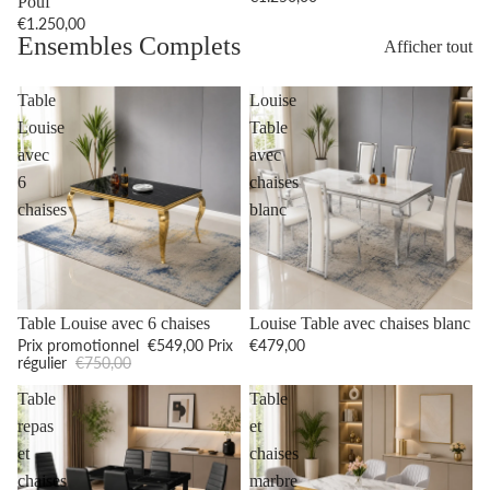
Pouf
€1.250,00
Ensembles Complets
Afficher tout
Table
Louise
Louise
Table
avec
avec
6
chaises
chaises
blanc
Promotion
Table Louise avec 6 chaises
Louise Table avec chaises blanc
Prix promotionnel
€549,00
Prix
€479,00
régulier
€750,00
Table
Table
repas
et
et
chaises
chaises
marbre