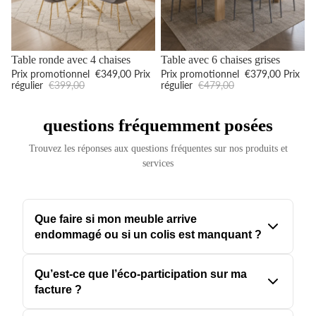
Promotion
Promotion
Table ronde avec 4 chaises
Table avec 6 chaises grises
Prix promotionnel
€349,00
Prix
Prix promotionnel
€379,00
Prix
régulier
€399,00
régulier
€479,00
questions fréquemment posées
Trouvez les réponses aux questions fréquentes sur nos produits et
services
Que faire si mon meuble arrive
endommagé ou si un colis est manquant ?
En cas de problème, ne vous inquiétez pas. Si le carton est
Qu’est-ce que l’éco-participation sur ma
visiblement abîmé, nous vous conseillons d'émettre des réserves
facture ?
précises sur le bordereau du livreur (mentionner "carton troué" ou
"angle écrasé" plutôt qu'un vague "sous réserve"). Ensuite, vous