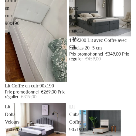
Coffre
Lit
en
avec
cuir
Coffre
90x190
avec
matelas
20+5
Promotion
140x200 Lit avec Coffre avec
cm
matelas 20+5 cm
Prix promotionnel
€349,00
Prix
régulier
€459,00
Promotion
Lit Coffre en cuir 90x190
Prix promotionnel
€269,00
Prix
régulier
€319,00
Lit
Lit
Doha
Cuba
Velours
Coffre
160x200
90x190