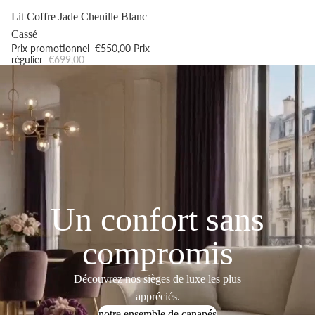
Promotion
Lit Coffre Jade Chenille Blanc
Cassé
Prix promotionnel
€550,00
Prix
régulier
€699,00
Un confort sans
compromis
Découvrez nos sièges de luxe les plus
appréciés.
notre ensemble de canapés