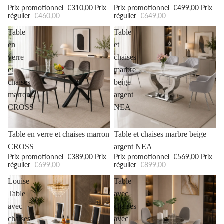
Prix promotionnel
€310,00
Prix
Prix promotionnel
€499,00
Prix
régulier
€460,00
régulier
€649,00
Table
Table
en
et
verre
chaises
et
marbre
chaises
beige
marron
argent
CROSS
NEA
Promotion
Promotion
Table en verre et chaises marron
Table et chaises marbre beige
CROSS
argent NEA
Prix promotionnel
€389,00
Prix
Prix promotionnel
€569,00
Prix
régulier
€699,00
régulier
€899,00
Louise
Table
Table
avec
avec
chaises
chaises
avec