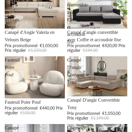
Valeria
convertible
en
avec
Velours
Coffre
Beige
et
Promotion
Promotion
Canapé d'Angle Valeria en
Canapé d’angle convertible
accoudoir
Velours Beige
avec Coffre et accoudoir fixe
fixe
Prix promotionnel
€1.050,00
Prix promotionnel
€420,00
Prix
Prix régulier
€1.250,00
régulier
€599,00
Fauteuil
Canapé
Poire
D'angle
Pouf
Convertible
Tony
Promotion
Canapé D'angle Convertible
Promotion
Fauteuil Poire Pouf
Tony
Prix promotionnel
€440,00
Prix
régulier
€530,00
Prix promotionnel
€1.050,00
Prix régulier
€1.199,00
Canapé
Cheminée