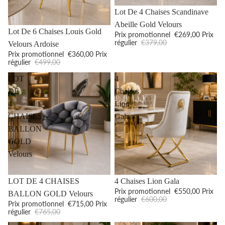
Promotion
Lot De 4 Chaises Scandinave
Abeille Gold Velours
Promotion
Lot De 6 Chaises Louis Gold
Prix promotionnel
€269,00
Prix
régulier
€379,00
Velours Ardoise
Prix promotionnel
€360,00
Prix
régulier
€499,00
LOT
4
DE
Chaises
4
Lion
CHAISES
Gala
BALLON
GOLD
Velours
Promotion
Promotion
LOT DE 4 CHAISES
4 Chaises Lion Gala
Prix promotionnel
€550,00
Prix
BALLON GOLD Velours
régulier
€600,00
Prix promotionnel
€715,00
Prix
régulier
€765,00