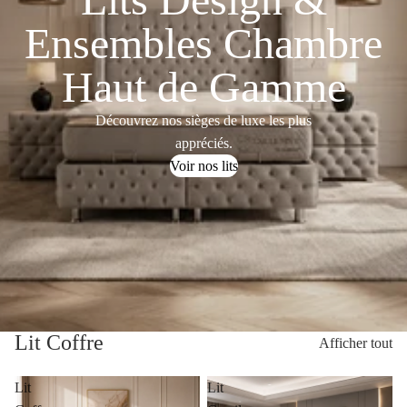
Ensembles Chambre
Haut de Gamme
Découvrez nos sièges de luxe les plus
appréciés.
Voir nos lits
Lit Coffre
Afficher tout
Lit
Lit