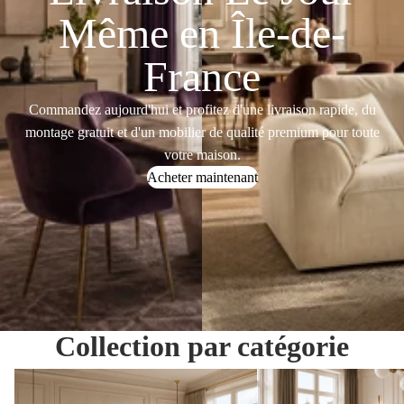
Même en Île-de-
France
Commandez aujourd'hui et profitez d'une livraison rapide, du
montage gratuit et d'un mobilier de qualité premium pour toute
votre maison.
Acheter maintenant
Collection par catégorie
Chambre Complète
Canapés & Fauteuils