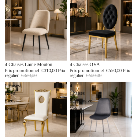
4
4
Chaises
Chaises
Laine
OVA
Mouton
Promotion
Promotion
4 Chaises Laine Mouton
4 Chaises OVA
Prix promotionnel
€310,00
Prix
Prix promotionnel
€550,00
Prix
régulier
€360,00
régulier
€600,00
Chaises
4
Royal
Chaises
Pieds
Scandinave
Dore
Velours
Pieds
Chrome