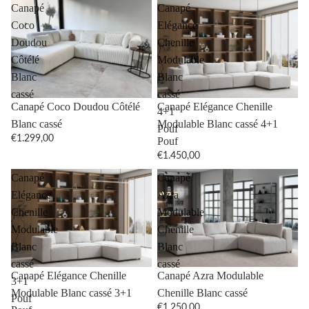
Canapé
Canapé
Coco
Elégance
Doudou
Chenille
Côtélé
Modulable
Blanc
Blanc
cassé
cassé
Canapé Coco Doudou Côtélé
Canapé Elégance Chenille
4+1
Blanc cassé
Modulable Blanc cassé 4+1
Pouf
€1.299,00
Pouf
€1.450,00
Canapé
Canapé
Elégance
Azra
Chenille
Modulable
Modulable
Chenille
Blanc
Blanc
cassé
cassé
Canapé Elégance Chenille
Canapé Azra Modulable
3+1
Modulable Blanc cassé 3+1
Chenille Blanc cassé
Pouf
€1.250,00