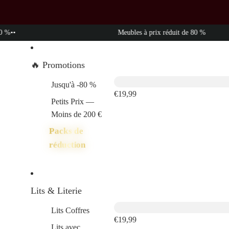
Meubles à prix réduit de 80 %
🔥 Promotions
Jusqu'à -80 %
€19,99
Petits Prix —
Moins de 200 €
Packs de
réduction
Lits & Literie
Lits Coffres
€19,99
Lits avec